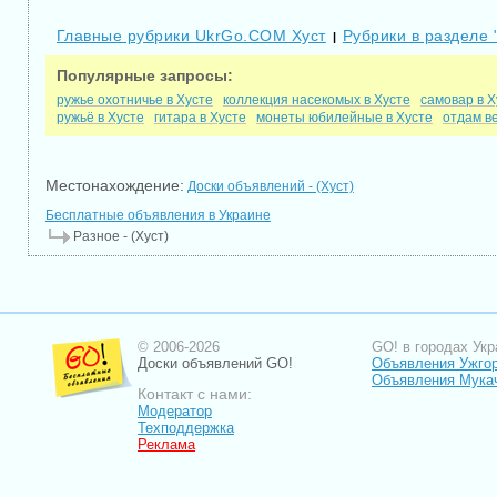
Главные рубрики UkrGo.COM Хуст
Рубрики в разделе 
|
Популярные запросы:
ружье охотничье в Хусте
коллекция насекомых в Хусте
самовар в Х
ружьё в Хусте
гитара в Хусте
монеты юбилейные в Хусте
отдам в
Местонахождение:
Доски объявлений - (Хуст)
Бесплатные объявления в Украине
Разное - (Хуст)
© 2006-2026
GO! в городах Укр
Доски объявлений GO!
Объявления Ужго
Объявления Мука
Контакт с нами:
Модератор
Техподдержка
Реклама