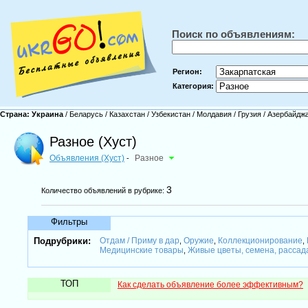
Поиск по объявлениям:
Регион:
Категория:
Страна:
Украина
/
Беларусь
/
Казахстан
/
Узбекистан
/
Молдавия
/
Грузия
/
Азербайдж
Разное (Хуст)
Объявления (Хуст)
Разное
-
3
Количество объявлений в рубрике:
Фильтры
Подрубрики:
Отдам / Приму в дар
Оружие
Коллекционирование
,
,
,
Медицинские товары
Живые цветы, семена, расса
,
ТОП
Как сделать объявление более эффективным?