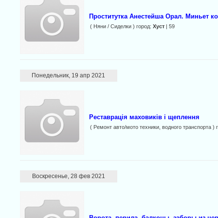
Проститутка Анестейша Орал. Миньет к
( Няни / Cиделки ) город:
Хуст
| 59
Понедельник, 19 апр 2021
Реставрація маховиків і щеплення
( Ремонт авто/мото техники, водного транспорта ) 
Воскресенье, 28 фев 2021
Ворота, перила, балконы, заборы из не