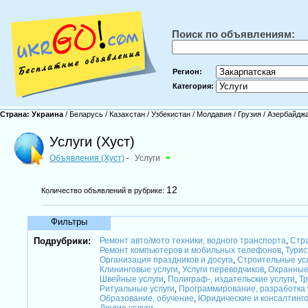
Поиск по объявлениям:
Регион:
Категория:
Страна:
Украина
/
Беларусь
/
Казахстан
/
Узбекистан
/
Молдавия
/
Грузия
/
Азербайдж
Услуги (Хуст)
Объявления (Хуст)
Услуги
-
12
Количество объявлений в рубрике:
Фильтры
Подрубрики:
Ремонт авто/мото техники, водного транспорта
Стра
,
Ремонт компьютеров и мобильных телефонов
Турис
,
Организация праздников и досуга
Строительные ус
,
Клининговые услуги
Услуги переводчиков
Охранные
,
,
Швейные услуги
Полиграф-, издательские услуги
Тр
,
,
Ритуальные услуги
Программирование, разработка
,
Образование, обучение
Юридические и консалтинг
,