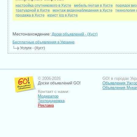
настройка спутникового в Хусте
мебель гнутая в Хусте
порядок виз
тратуарной в Хусте
монтаж видеонаблюдения в Хусте
технология 
продажа в Хусте
юрист icq в Хусте
Местонахождение:
Доски объявлений - (Хуст)
Бесплатные объявления в Украине
Услуги - (Хуст)
© 2006-2026
GO! в городах Укр
Доски объявлений GO!
Объявления Ужго
Объявления Мука
Контакт с нами:
Модератор
Техподдержка
Реклама