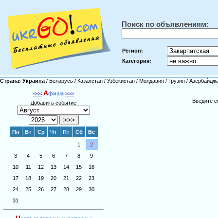
Поиск по объявлениям:
Регион:
Категория:
Страна:
Украина
/
Беларусь
/
Казахстан
/
Узбекистан
/
Молдавия
/
Грузия
/
Азербайдж
А
<<<
фиша
>>>
Введите e
Добавить событие
Пн
Вт
Ср
Чт
Пт
Сб
Вс
1
2
3
4
5
6
7
8
9
10
11
12
13
14
15
16
17
18
19
20
21
22
23
24
25
26
27
28
29
30
31