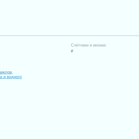
Счётчики и иконки:
//
циклов,
иа и водного