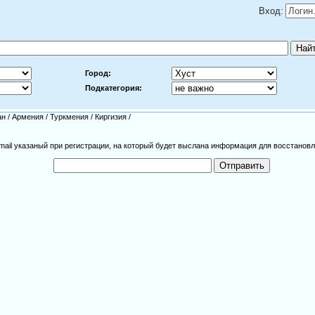
Вход:
Город:
Подкатегория:
ан
/
Армения
/
Туркмения
/
Киргизия
/
mail указаный при регистрации, на который будет выслана информация для восстановл