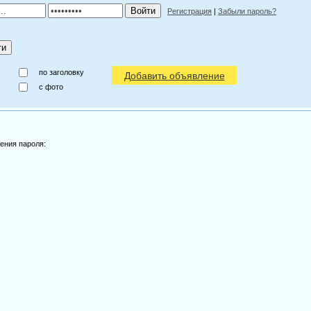
Регистрация
|
Забыли пароль?
по заголовку
Добавить объявление
c фото
ения пароля: