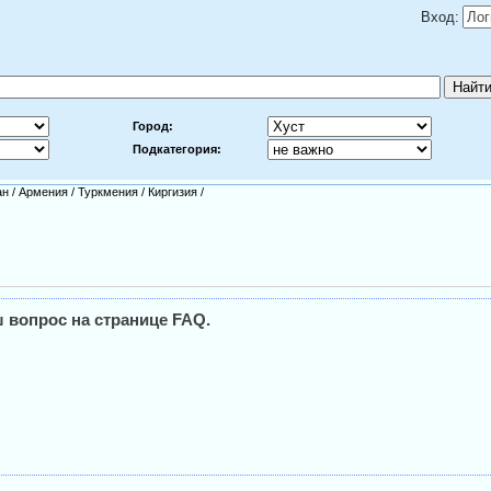
Вход:
Город:
Подкатегория:
ан
/
Армения
/
Туркмения
/
Киргизия
/
 вопрос на странице FAQ.