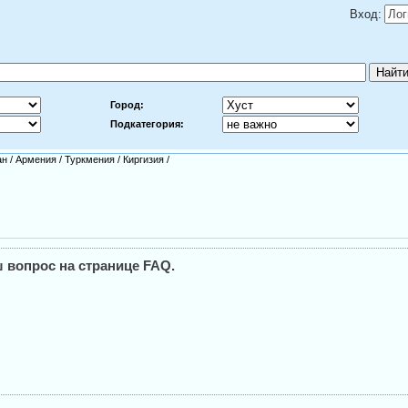
Вход:
Город:
Подкатегория:
ан
/
Армения
/
Туркмения
/
Киргизия
/
 вопрос на странице FAQ.