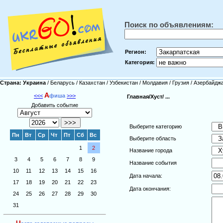
Поиск по объявлениям:
Регион:
Категория:
Страна:
Украина
/
Беларусь
/
Казахстан
/
Узбекистан
/
Молдавия
/
Грузия
/
Азербайдж
А
<<<
фиша
>>>
Главная/
Хуст/
...
Добавить событие
Выберите категорию
Пн
Вт
Ср
Чт
Пт
Сб
Вс
Выберите область
1
2
Название города
3
4
5
6
7
8
9
Название события
10
11
12
13
14
15
16
Дата начала:
17
18
19
20
21
22
23
Дата окончания:
24
25
26
27
28
29
30
31