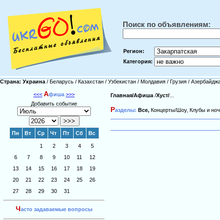
Поиск по объявлениям:
Регион:
Категория:
Страна:
Украина
/
Беларусь
/
Казахстан
/
Узбекистан
/
Молдавия
/
Грузия
/
Азербайдж
А
<<<
фиша
>>>
Главная/
Афиша
/
Хуст/
...
Добавить событие
Р
азделы:
Все,
Концерты/Шоу,
Клубы и ноч
Пн
Вт
Ср
Чт
Пт
Сб
Вс
1
2
3
4
5
6
7
8
9
10
11
12
13
14
15
16
17
18
19
20
21
22
23
24
25
26
27
28
29
30
31
Ч
асто задаваемые вопросы