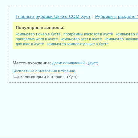
Главные рубрики UkrGo.COM Хуст
Рубрики в разделе 
|
Популярные запросы:
компьютер тюнер в Хусте
программы microsoft в Хусте
компьютер к
программа word в Хусте
компьютер acer в Хусте
компьютер наушни
для mac в Хусте
компьютер комплектующие в Хусте
Местонахождение:
Доски объявлений - (Хуст)
Бесплатные объявления в Украине
Компьютеры и Интернет - (Хуст)