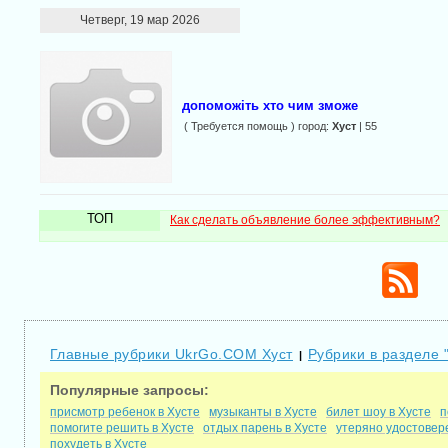
Четверг, 19 мар 2026
допоможіть хто чим зможе
( Требуется помощь ) город:
Хуст
| 55
ТОП
Как сделать объявление более эффективным?
Главные рубрики UkrGo.COM Хуст
Рубрики в разделе 
|
Популярные запросы:
присмотр ребенок в Хусте
музыканты в Хусте
билет шоу в Хусте
п
помогите решить в Хусте
отдых парень в Хусте
утеряно удостовер
похудеть в Хусте