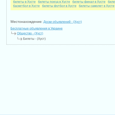
билеты в Хусте
билеты поезд в Хусте
билеты финал в Хусте
биле
баскетбол в Хусте
билеты футбол в Хусте
билеты самолет в Хусте
Местонахождение:
Доски объявлений - (Хуст)
Бесплатные объявления в Украине
Общество - (Хуст)
Билеты - (Хуст)