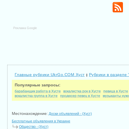
Реклама Google
Главные рубрики UkrGo.COM Хуст
Рубрики в разделе 
|
Популярные запросы:
барабанщик работа в Хусте
вокалистка рок в Хусте
певица в Хусте
вокалистка группа в Хусте
продюсер певец в Хусте
музыканты нужн
Местонахождение:
Доски объявлений - (Хуст)
Бесплатные объявления в Украине
Общество - (Хуст)