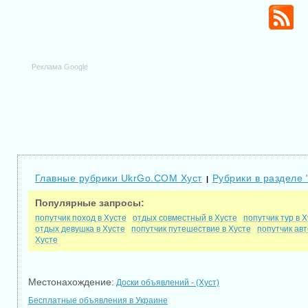
Реклама Google
Главные рубрики UkrGo.COM Хуст
Рубрики в разделе 
|
Популярные запросы:
попутчик поход в Хусте
отдых совместный в Хусте
попутчик тур в 
отдых девушка в Хусте
попутчик путешествие в Хусте
попутчик авт
Хусте
Местонахождение:
Доски объявлений - (Хуст)
Бесплатные объявления в Украине