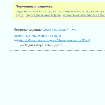
Популярные запросы:
лодка малютка в Хусте
лодка пластиковая в Хусте
лодка нептун 
Хусте
лодка деревянную в Хусте
лодка стеклопластиковая в Хус
Местонахождение:
Доски объявлений - (Хуст)
Бесплатные объявления в Украине
Авто / Мото / Вело / Водный / Авиа транспорт - (Хуст)
Лодки, катера. яхты - (Хуст)