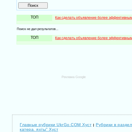
ТОП
Как сделать объявление более эффективны
Поиск не дал результатов...
ТОП
Как сделать объявление более эффективны
Реклама Google
Главные рубрики UkrGo.COM Хуст
Рубрики в раздел
|
катера. яхты" Хуст