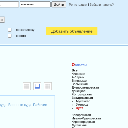
Регистрация
|
Забыли пароль?
по заголовку
Добавить объявление
c фото
О
бласть:
Все
Киевская
АР Крым
Винницкая
Волынская
Днепропетровская
Донецкая
Житомирская
Закарпатская
Мукачево
суда
Военные суда
Рабочие
Ужгород
,
,
Хуст
Запорожская
Ивано-Франковская
Кировоградская
Луганская