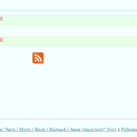
м?
м?
е "Авто / Мото / Вело / Водный / Авиа транспорт" Хуст
Рубрик
|