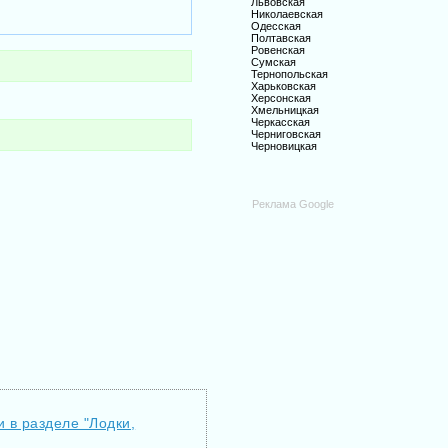
Львовская
Николаевская
Одесская
Полтавская
Ровенская
Сумская
Тернопольская
Харьковская
Херсонская
Хмельницкая
Черкасская
Черниговская
Черновицкая
Реклама Google
и в разделе "Лодки,