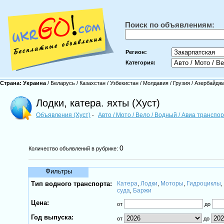
Поиск по объявлениям:
Регион:
Категория:
Страна:
Украина
/
Беларусь
/
Казахстан
/
Узбекистан
/
Молдавия
/
Грузия
/
Азербайдж
Лодки, катера. яхты (Хуст)
Объявления (Хуст)
Авто / Мото / Вело / Водный / Авиа транспо
-
0
Количество объявлений в рубрике:
Фильтры
Тип водного транспорта:
Катера
Лодки
Моторы
Гидроциклы
,
,
,
суда
Баржи
,
Цена:
от
до
Год выпуска:
от
до