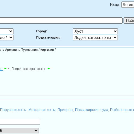
Вход:
Город:
Подкатегория:
ан
/
Армения
/
Туркмения
/
Киргизия
/
рт
-
Лодки, катера. яхты
Парусные яхты
Моторные яхты
Прицепы
Пассажирские суда
Рыболовные 
,
,
,
,
,