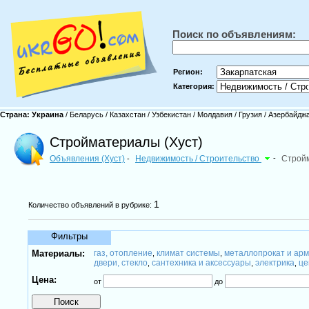
Поиск по объявлениям:
Регион:
Категория:
Страна:
Украина
/
Беларусь
/
Казахстан
/
Узбекистан
/
Молдавия
/
Грузия
/
Азербайдж
Стройматериалы (Хуст)
Объявления (Хуст)
Недвижимость / Строительство
-
Строй
-
1
Количество объявлений в рубрике:
Фильтры
Материалы:
газ, отопление
климат системы
металлопрокат и ар
,
,
двери, стекло
сантехника и аксессуары
электрика
це
,
,
,
Цена:
от
до