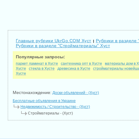
Главные рубрики UkrGo.COM Хуст
Рубрики в разделе 
|
Рубрики в разделе "Стройматериалы" Хуст
Популярные запросы:
паркет ламинат в Хусте
сантехника опт в Хусте
материалы дом в Х
Хусте
стекла в Хусте
древесина в Хусте
стройматериалы новейши
Хусте
Местонахождение:
Доски объявлений - (Хуст)
Бесплатные объявления в Украине
Недвижимость / Строительство - (Хуст)
Стройматериалы - (Хуст)