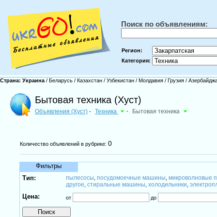
Поиск по объявлениям:
Регион:
Категория:
Страна:
Украина
/
Беларусь
/
Казахстан
/
Узбекистан
/
Молдавия
/
Грузия
/
Азербайдж
Бытовая техника (Хуст)
Объявления (Хуст)
Техника
-
Бытовая техника
-
0
Количество объявлений в рубрике:
Фильтры
Тип:
пылесосы
посудомоечные машины
микроволновые п
,
,
другое
стиральные машины
холодильники
электроп
,
,
,
Цена:
от
до