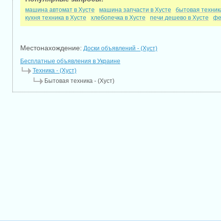
машина автомат в Хусте
машина запчасти в Хусте
бытовая техник
кухня техника в Хусте
хлебопечка в Хусте
печи дешево в Хусте
фе
Местонахождение:
Доски объявлений - (Хуст)
Бесплатные объявления в Украине
Техника - (Хуст)
Бытовая техника - (Хуст)