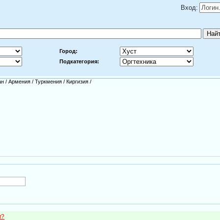
Вход:
Город:
Подкатегория:
ан
/
Армения
/
Туркмения
/
Киргизия
/
м?