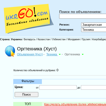
Поиск по объявлениям:
Регион:
Категория:
Страна:
Украина
/
Беларусь
/
Казахстан
/
Узбекистан
/
Молдавия
/
Грузия
/
Азербайдж
Оргтехника (Хуст)
Объявления (Хуст)
Техника
-
Оргтехника
-
0
Количество объявлений в рубрике:
Фильтры
Цена:
от
до
ТОП
Как сделать объявление более эффективны