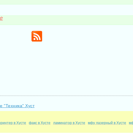
м?
е "Техника" Хуст
ринтер в Хусте
факс в Хусте
ламинатор в Хусте
мфу лазерный в Хусте
мф