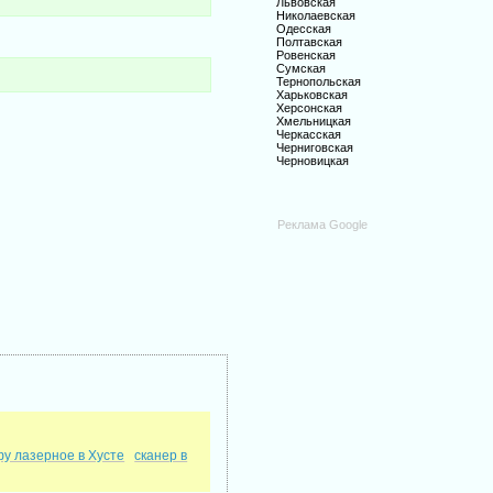
Львовская
Николаевская
Одесская
Полтавская
Ровенская
Сумская
Тернопольская
Харьковская
Херсонская
Хмельницкая
Черкасская
Черниговская
Черновицкая
Реклама Google
у лазерное в Хусте
сканер в