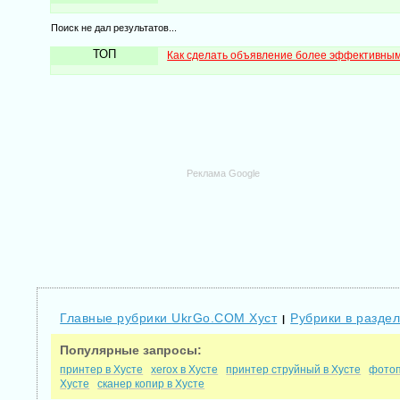
Поиск не дал результатов...
ТОП
Как сделать объявление более эффективны
Реклама Google
Главные рубрики UkrGo.COM Хуст
Рубрики в раздел
|
Популярные запросы:
принтер в Хусте
xerox в Хусте
принтер струйный в Хусте
фотоп
Хусте
сканер копир в Хусте