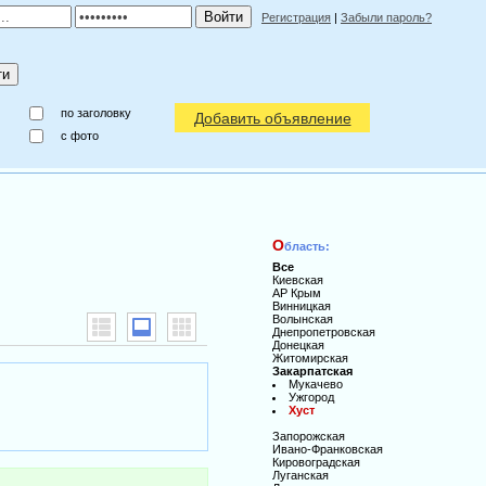
Регистрация
|
Забыли пароль?
по заголовку
Добавить объявление
c фото
О
бласть:
Все
Киевская
АР Крым
Винницкая
Волынская
Днепропетровская
Донецкая
Житомирская
Закарпатская
Мукачево
Ужгород
Хуст
Запорожская
Ивано-Франковская
Кировоградская
Луганская