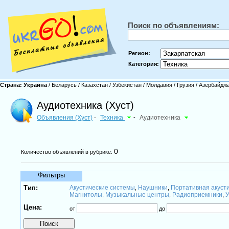
Поиск по объявлениям:
Регион:
Категория:
Страна:
Украина
/
Беларусь
/
Казахстан
/
Узбекистан
/
Молдавия
/
Грузия
/
Азербайдж
Аудиотехника (Хуст)
Объявления (Хуст)
Техника
-
Аудиотехника
-
0
Количество объявлений в рубрике:
Фильтры
Тип:
Акустические системы
Наушники
Портативная акуст
,
,
Магнитолы
Музыкальные центры
Радиоприемники
У
,
,
,
Цена:
от
до