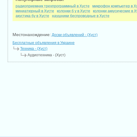
радиоприемник трехпрограммный в Хусте
микрофон компьютер в Х
миниатюрный в Хусте
колонки б у в Хусте
колонки аккусические в Х
акустика бу в Хусте
наушники беспроводные в Хусте
Местонахождение:
Доски объявлений - (Хуст)
Бесплатные объявления в Украине
Техника - (Хуст)
Аудиотехника - (Хуст)