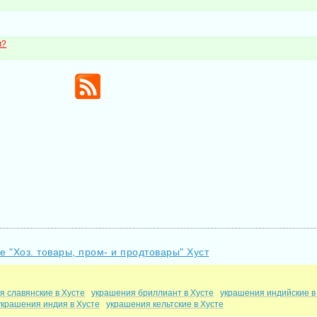
м?
е "Хоз. товары, пром- и продтовары" Хуст
я славянские в Хусте
украшения бриллиант в Хусте
украшения индийские в
украшения индия в Хусте
украшения кельтские в Хусте