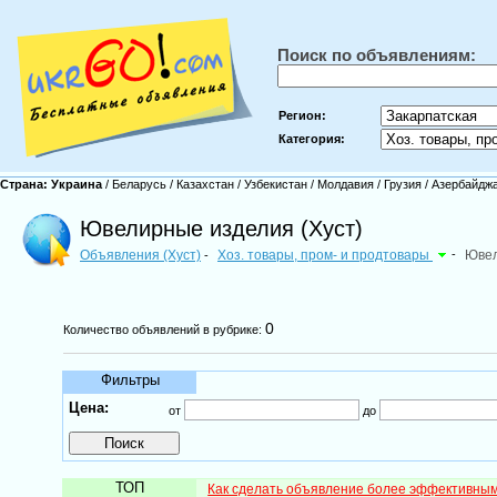
Поиск по объявлениям:
Регион:
Категория:
Страна:
Украина
/
Беларусь
/
Казахстан
/
Узбекистан
/
Молдавия
/
Грузия
/
Азербайдж
Ювелирные изделия (Хуст)
Объявления (Хуст)
Хоз. товары, пром- и продтовары
-
Ювел
-
0
Количество объявлений в рубрике:
Фильтры
Цена:
от
до
ТОП
Как сделать объявление более эффективны