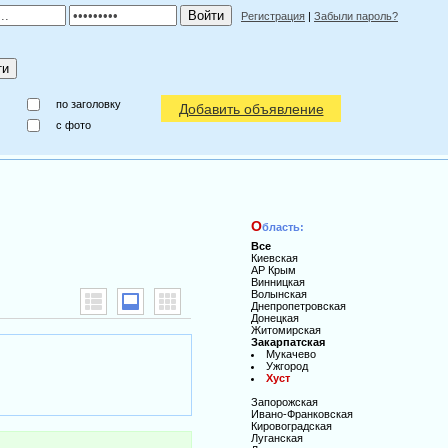
Регистрация
|
Забыли пароль?
по заголовку
Добавить объявление
c фото
О
бласть:
Все
Киевская
АР Крым
Винницкая
Волынская
Днепропетровская
Донецкая
Житомирская
Закарпатская
Мукачево
Ужгород
Хуст
Запорожская
Ивано-Франковская
Кировоградская
Луганская