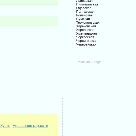
Львовская
Николаевская
Одесская
Полтавская
Ровенская
Сумская
Тернопольская
Харьковская
Херсонская
Хмельницкая
Черкасская
Черниговская
Черновицкая
Реклама Google
 Хусте
украшения коралл в