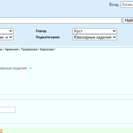
Вход:
Город:
Подкатегория:
ан
/
Армения
/
Туркмения
/
Киргизия
/
ирные изделия
м?