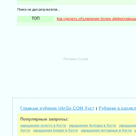
Поиск не дал результатов...
ТОП
Как сделать объявление более эффективны
Реклама Google
Главные рубрики UkrGo.COM Хуст
Рубрики в раздел
|
Популярные запросы:
украшения золото в Хусте
украшения булгари в Хусте
украшени
Хусте
украшения bvlgari в Хусте
украшения янтарные в Хусте