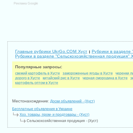
Реклама Google
Главные рубрики UkrGo.COM Хуст
Рубрики в разделе 
|
Рубрики в разделе "Сельскохозяйственная продукция" 
Популярные запросы:
свежий картофель в Хусте
замороженные ягоды в Хусте
черенки л
дорого в Хусте
китайский рис в Хусте
черная смородина в Хусте
э
картофель оптом в Хусте
Местонахождение:
Доски объявлений - (Хуст)
Бесплатные объявления в Украине
Хоз. товары, пром- и продтовары - (Хуст)
Сельскохозяйственная продукция - (Хуст)