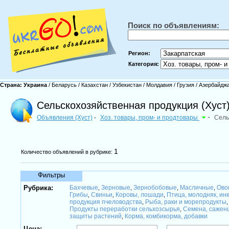
Поиск по объявлениям:
Регион:
Категория:
Страна:
Украина
/
Беларусь
/
Казахстан
/
Узбекистан
/
Молдавия
/
Грузия
/
Азербайдж
Сельскохозяйственная продукция (Хуст
Объявления (Хуст)
Хоз. товары, пром- и продтовары
-
Сель
-
1
Количество объявлений в рубрике:
Фильтры
Рубрика:
Бахчевые
Зерновые
Зернобобовые
Масличные
Ово
,
,
,
,
Грибы
Свиньи
Коровы, лошади
Птица, молодняк, ин
,
,
,
продукция пчеловодства
Рыба, раки и морепродукты
,
Продукты переработки сельхозсырья
Семена, сажен
,
защиты растений
Корма, комбикорма, добавки
,
Цена: