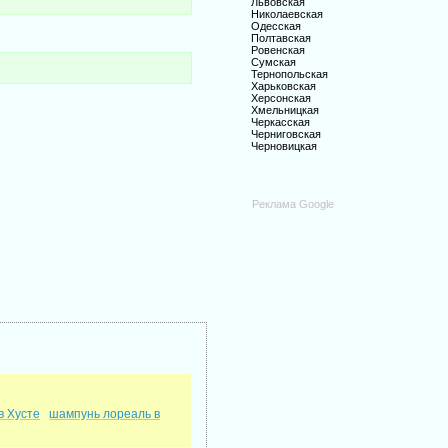
Львовская
Николаевская
Одесская
Полтавская
Ровенская
Сумская
Тернопольская
Харьковская
Херсонская
Хмельницкая
Черкасская
Черниговская
Черновицкая
Реклама Google
в Хусте
шампунь лореаль в