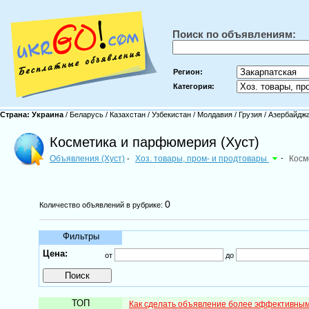
Поиск по объявлениям:
Регион:
Категория:
Страна:
Украина
/
Беларусь
/
Казахстан
/
Узбекистан
/
Молдавия
/
Грузия
/
Азербайдж
Косметика и парфюмерия (Хуст)
Объявления (Хуст)
Хоз. товары, пром- и продтовары
-
Косм
-
0
Количество объявлений в рубрике:
Фильтры
Цена:
от
до
ТОП
Как сделать объявление более эффективны