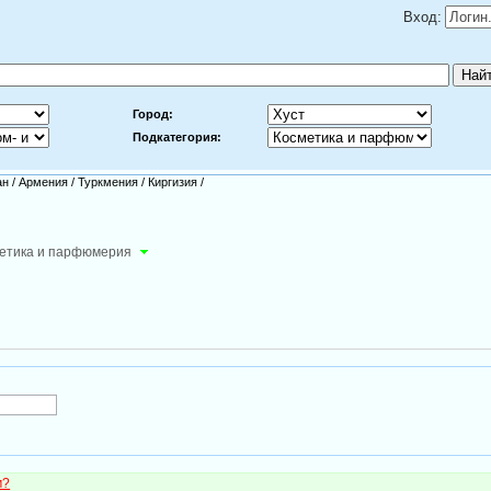
Вход:
Город:
Подкатегория:
ан
/
Армения
/
Туркмения
/
Киргизия
/
етика и парфюмерия
м?