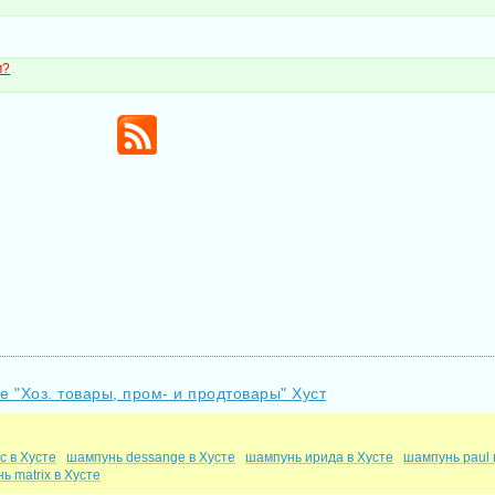
м?
е "Хоз. товары, пром- и продтовары" Хуст
с в Хусте
шампунь dessange в Хусте
шампунь ирида в Хусте
шампунь paul 
ь matrix в Хусте