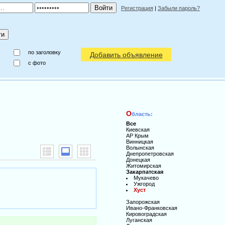
Регистрация
|
Забыли пароль?
по заголовку
Добавить объявление
c фото
О
бласть:
Все
Киевская
АР Крым
Винницкая
Волынская
Днепропетровская
Донецкая
Житомирская
Закарпатская
Мукачево
Ужгород
Хуст
Запорожская
Ивано-Франковская
Кировоградская
Луганская