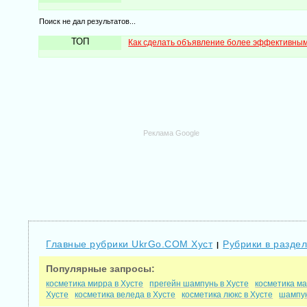
Поиск не дал результатов...
ТОП
Как сделать объявление более эффективны
Реклама Google
Главные рубрики UkrGo.COM Хуст
Рубрики в раздел
|
Популярные запросы:
косметика мирра в Хусте
прегейн шампунь в Хусте
косметика ма
Хусте
косметика веледа в Хусте
косметика люкс в Хусте
шампун