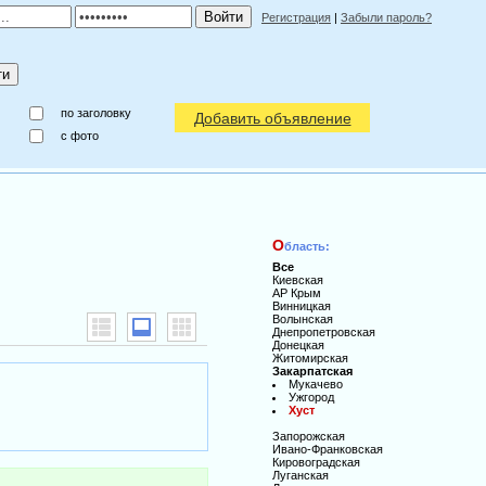
Регистрация
|
Забыли пароль?
по заголовку
Добавить объявление
c фото
О
бласть:
Все
Киевская
АР Крым
Винницкая
Волынская
Днепропетровская
Донецкая
Житомирская
Закарпатская
Мукачево
Ужгород
Хуст
Запорожская
Ивано-Франковская
Кировоградская
Луганская