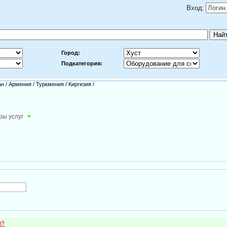
Вход:
Город:
Подкатегория:
ан
/
Армения
/
Туркмения
/
Киргизия
/
ры услуг
м?