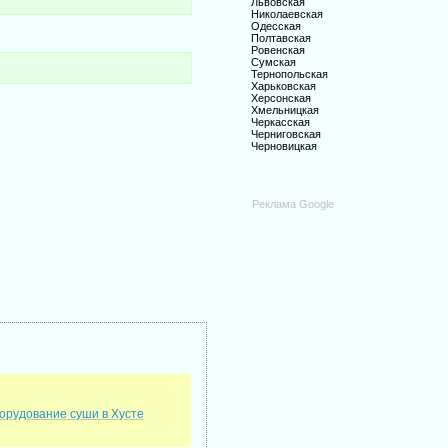
Львовская
Николаевская
Одесская
Полтавская
Ровенская
Сумская
Тернопольская
Харьковская
Херсонская
Хмельницкая
Черкасская
Черниговская
Черновицкая
Реклама Google
орудование суши в Хусте