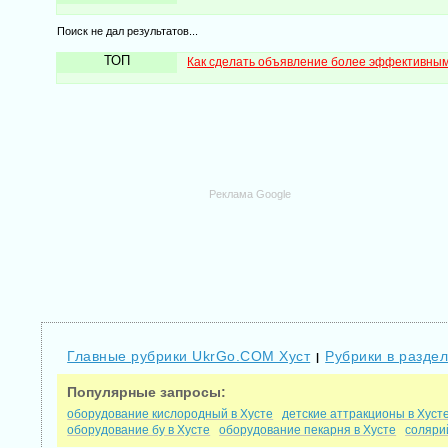
Поиск не дал результатов...
ТОП
Как сделать объявление более эффективны
Реклама Google
Главные рубрики UkrGo.COM Хуст
Рубрики в разде
|
Популярные запросы:
оборудование кислородный в Хусте
детские аттракционы в Хуст
оборудование бу в Хусте
оборудование пекарня в Хусте
соляри