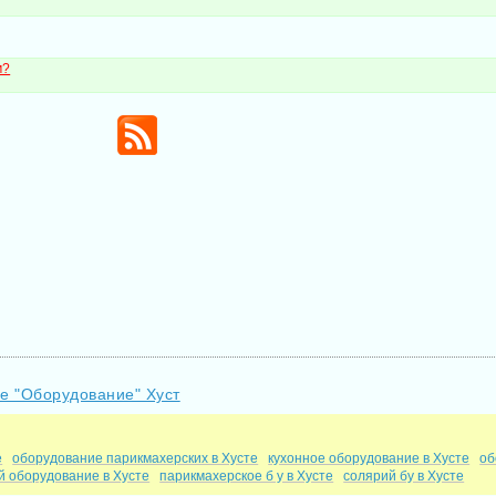
м?
ле "Оборудование" Хуст
е
оборудование парикмахерских в Хусте
кухонное оборудование в Хусте
об
й оборудование в Хусте
парикмахерское б у в Хусте
солярий бу в Хусте