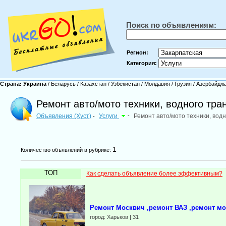
Поиск по объявлениям:
Регион:
Категория:
Страна:
Украина
/
Беларусь
/
Казахстан
/
Узбекистан
/
Молдавия
/
Грузия
/
Азербайдж
Ремонт авто/мото техники, водного тран
Объявления (Хуст)
Услуги
-
Ремонт авто/мото техники, вод
-
1
Количество объявлений в рубрике:
ТОП
Как сделать объявление более эффективным?
Ремонт Москвич ,ремонт ВАЗ ,ремонт мо
город: Харьков | 31