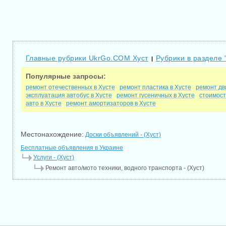
Главные рубрики UkrGo.COM Хуст
Рубрики в разделе 
|
Популярные запросы:
ремонт отечественных в Хусте
ремонт пластика в Хусте
ремонт дв
эксплуатация автобус в Хусте
ремонт гусеничных в Хусте
стоимост
авто в Хусте
ремонт амортизаторов в Хусте
Местонахождение:
Доски объявлений - (Хуст)
Бесплатные объявления в Украине
Услуги - (Хуст)
Ремонт авто/мото техники, водного транспорта - (Хуст)