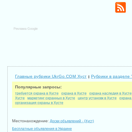
Реклама Google
Главные рубрики UkrGo.COM Хуст
Рубрики в разделе 
|
Популярные запросы:
требуется охрана в Хусте
охрана в Хусте
охрана наследия в Хусте
Хусте
маркетинг охранных в Хусте
центр установк в Хусте
охрана
организация охраны в Хусте
Местонахождение:
Доски объявлений - (Хуст)
Бесплатные объявления в Украине