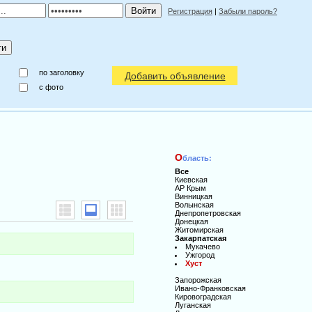
Регистрация
|
Забыли пароль?
по заголовку
Добавить объявление
c фото
О
бласть:
Все
Киевская
АР Крым
Винницкая
Волынская
Днепропетровская
Донецкая
Житомирская
Закарпатская
Мукачево
Ужгород
Хуст
Запорожская
Ивано-Франковская
Кировоградская
Луганская