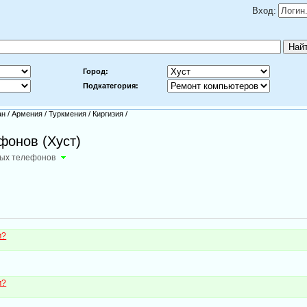
Вход:
Город:
Подкатегория:
ан
/
Армения
/
Туркмения
/
Киргизия
/
фонов (Хуст)
ных телефонов
м?
м?