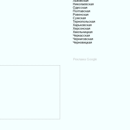
Львовская
Николаевская
Одесская
Полтавская
Ровенская
Сумская
Тернопольская
Харьковская
Херсонская
Хмельницкая
Черкасская
Черниговская
Черновицкая
Реклама Google