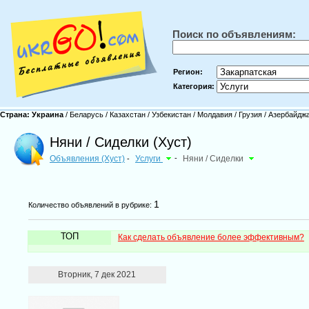
Поиск по объявлениям:
Регион:
Категория:
Страна:
Украина
/
Беларусь
/
Казахстан
/
Узбекистан
/
Молдавия
/
Грузия
/
Азербайдж
Няни / Cиделки (Хуст)
Объявления (Хуст)
Услуги
-
Няни / Cиделки
-
1
Количество объявлений в рубрике:
ТОП
Как сделать объявление более эффективным?
Вторник, 7 дек 2021