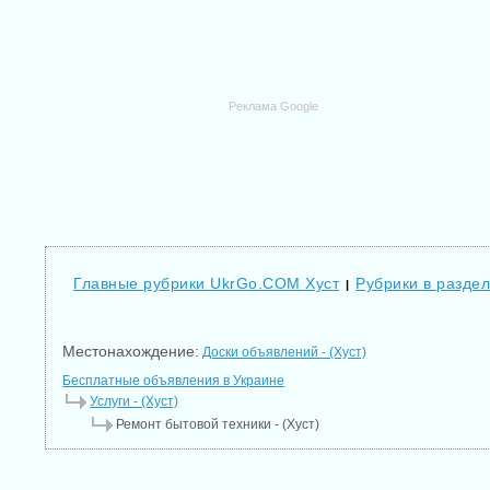
Реклама Google
Главные рубрики UkrGo.COM Хуст
Рубрики в раздел
|
Местонахождение:
Доски объявлений - (Хуст)
Бесплатные объявления в Украине
Услуги - (Хуст)
Ремонт бытовой техники - (Хуст)