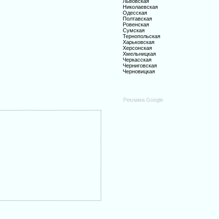
Львовская
Николаевская
Одесская
Полтавская
Ровенская
Сумская
Тернопольская
Харьковская
Херсонская
Хмельницкая
Черкасская
Черниговская
Черновицкая
Реклама Google