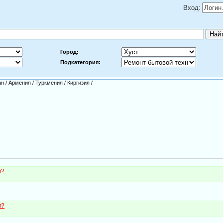
Вход:
Город:
Подкатегория:
ан
/
Армения
/
Туркмения
/
Киргизия
/
м?
м?