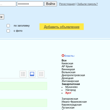
Регистрация
|
Забыли пароль?
по заголовку
Добавить объявление
c фото
О
бласть:
Все
Киевская
АР Крым
Винницкая
Волынская
Днепропетровская
Донецкая
Житомирская
Закарпатская
Мукачево
Ужгород
Хуст
Запорожская
Ивано-Франковская
Кировоградская
Луганская