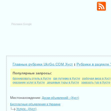
Реклама Google
Главные рубрики UkrGo.COM Хуст
Рубрики в разделе 
|
Популярные запросы:
бронировать отель в Хусте
где путевку в Хусте
рабочая виза в Хуст
оказание услуг в Хусте
дешевые туры в Хусте
заказать тур в Хусте
Местонахождение:
Доски объявлений - (Хуст)
Бесплатные объявления в Украине
Услуги - (Хуст)