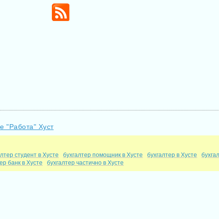
е "Работа" Хуст
алтер студент в Хусте
бухгалтер помощник в Хусте
бухгалтер в Хусте
бухга
ер банк в Хусте
бухгалтер частично в Хусте