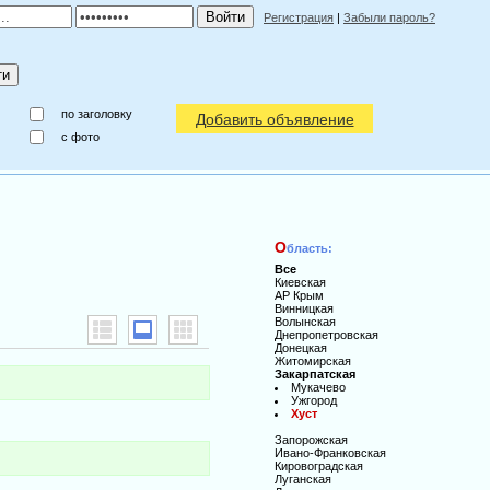
Регистрация
|
Забыли пароль?
по заголовку
Добавить объявление
c фото
О
бласть:
Все
Киевская
АР Крым
Винницкая
Волынская
Днепропетровская
Донецкая
Житомирская
Закарпатская
Мукачево
Ужгород
Хуст
Запорожская
Ивано-Франковская
Кировоградская
Луганская