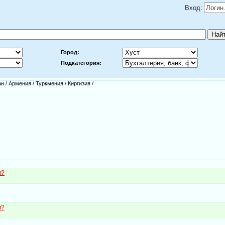
Вход:
Город:
Подкатегория:
ан
/
Армения
/
Туркмения
/
Киргизия
/
м?
м?