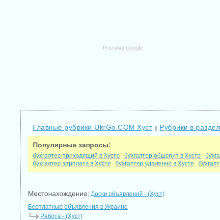
Реклама Google
Главные рубрики UkrGo.COM Хуст
Рубрики в раздел
|
Популярные запросы:
бухгалтер приходящий в Хусте
бухгалтер общепит в Хусте
бухг
бухгалтер зарплата в Хусте
бухгалтер удаленно в Хусте
бухгалт
Местонахождение:
Доски объявлений - (Хуст)
Бесплатные объявления в Украине
Работа - (Хуст)