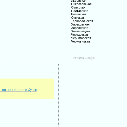
Львовская
Николаевская
Одесская
Полтавская
Ровенская
Сумская
Тернопольская
Харьковская
Херсонская
Хмельницкая
Черкасская
Черниговская
Черновицкая
Реклама Google
лтер пенсионер в Хусте