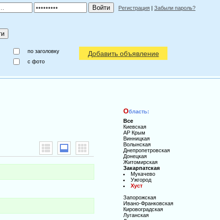
Регистрация
|
Забыли пароль?
по заголовку
Добавить объявление
c фото
О
бласть:
Все
Киевская
АР Крым
Винницкая
Волынская
Днепропетровская
Донецкая
Житомирская
Закарпатская
Мукачево
Ужгород
Хуст
Запорожская
Ивано-Франковская
Кировоградская
Луганская