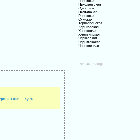
Львовская
Николаевская
Одесская
Полтавская
Ровенская
Сумская
Тернопольская
Харьковская
Херсонская
Хмельницкая
Черкасская
Черниговская
Черновицкая
Реклама Google
ерационная в Хусте