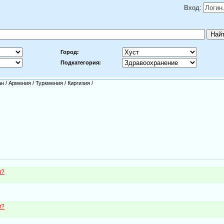
Вход:
Город:
Подкатегория:
ан
/
Армения
/
Туркмения
/
Киргизия
/
м?
м?