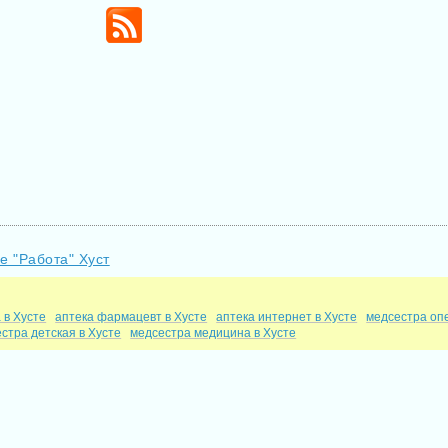
е "Работа" Хуст
 в Хусте
аптека фармацевт в Хусте
аптека интернет в Хусте
медсестра оп
стра детская в Хусте
медсестра медицина в Хусте