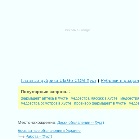
Реклама Google
Главные рубрики UkrGo.COM Хуст
Рубрики в раздел
|
Популярные запросы:
фармацевт аптека в Хусте
медсестра массаж в Хусте
медсестра
медсестра осмотров в Хусте
провизор фармацевт в Хусте
медсе
Местонахождение:
Доски объявлений - (Хуст)
Бесплатные объявления в Украине
Работа - (Хуст)