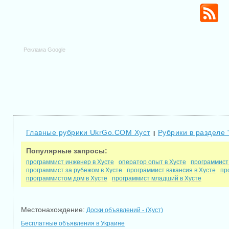
Реклама Google
Главные рубрики UkrGo.COM Хуст
Рубрики в разделе 
|
Популярные запросы:
программист инженер в Хусте
оператор опыт в Хусте
программист 
программист за рубежом в Хусте
программист вакансия в Хусте
пр
программистом дом в Хусте
программист младший в Хусте
Местонахождение:
Доски объявлений - (Хуст)
Бесплатные объявления в Украине