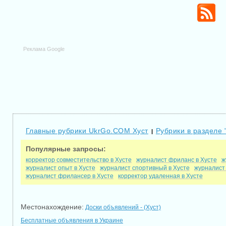
Реклама Google
Главные рубрики UkrGo.COM Хуст
Рубрики в разделе 
|
Популярные запросы:
корректор совместительство в Хусте
журналист фриланс в Хусте
ж
журналист опыт в Хусте
журналист спортивный в Хусте
журналист
журналист фрилансер в Хусте
корректор удаленная в Хусте
Местонахождение:
Доски объявлений - (Хуст)
Бесплатные объявления в Украине