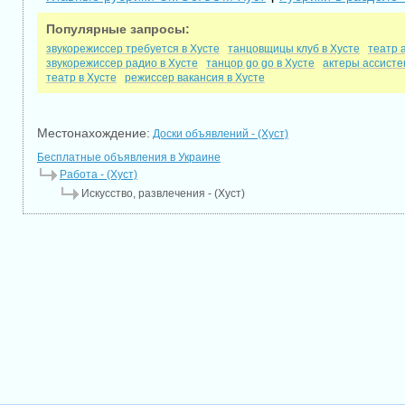
Популярные запросы:
звукорежиссер требуется в Хусте
танцовщицы клуб в Хусте
театр 
звукорежиссер радио в Хусте
танцор go go в Хусте
актеры ассисте
театр в Хусте
режиссер вакансия в Хусте
Местонахождение:
Доски объявлений - (Хуст)
Бесплатные объявления в Украине
Работа - (Хуст)
Искусство, развлечения - (Хуст)