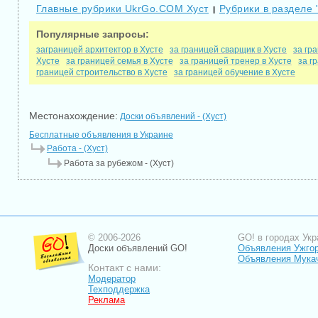
Главные рубрики UkrGo.COM Хуст
Рубрики в разделе 
|
Популярные запросы:
заграницей архитектор в Хусте
за границей сварщик в Хусте
за гр
Хусте
за границей семья в Хусте
за границей тренер в Хусте
за г
границей строительство в Хусте
за границей обучение в Хусте
Местонахождение:
Доски объявлений - (Хуст)
Бесплатные объявления в Украине
Работа - (Хуст)
Работа за рубежом - (Хуст)
© 2006-2026
GO! в городах Укр
Доски объявлений GO!
Объявления Ужго
Объявления Мука
Контакт с нами:
Модератор
Техподдержка
Реклама