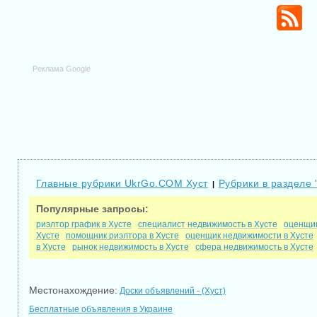
Реклама Google
Главные рубрики UkrGo.COM Хуст
Рубрики в разделе 
|
Популярные запросы:
риэлтор график в Хусте
специалист недвижимость в Хусте
оценщик
Хусте
помощник риэлтора в Хусте
оценщик недвижимости в Хусте
в Хусте
рынок недвижимость в Хусте
сфера недвижимость в Хусте
Местонахождение:
Доски объявлений - (Хуст)
Бесплатные объявления в Украине