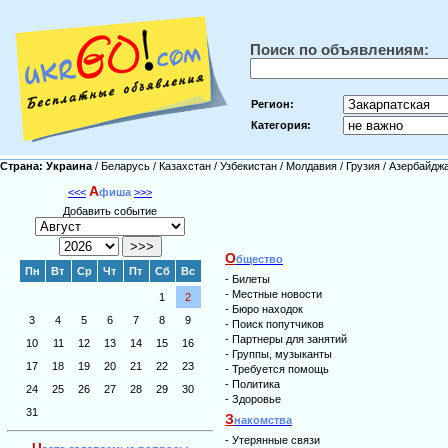
Поиск по объявлениям:
Регион:
Категория:
Страна:
Украина
/
Беларусь
/
Казахстан
/
Узбекистан
/
Молдавия
/
Грузия
/
Азербайдж
А
<<<
фиша
>>>
Добавить событие
О
бщество
Пн
Вт
Ср
Чт
Пт
Сб
Вс
-
Билеты
-
Местные новости
1
2
-
Бюро находок
3
4
5
6
7
8
9
-
Поиск попутчиков
-
Партнеры для занятий
10
11
12
13
14
15
16
-
Группы, музыканты
17
18
19
20
21
22
23
-
Требуется помощь
-
Политика
24
25
26
27
28
29
30
-
Здоровье
31
З
накомства
-
Утерянные связи