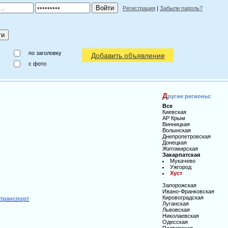
Регистрация
|
Забыли пароль?
по заголовку
Добавить объявление
c фото
Д
ругие регионы:
Все
Киевская
АР Крым
Винницкая
Волынская
Днепропетровская
Донецкая
Житомирская
Закарпатская
Мукачево
Ужгород
Хуст
Запорожская
Ивано-Франковская
Кировоградская
а транспорт
Луганская
Львовская
Николаевская
Одесская