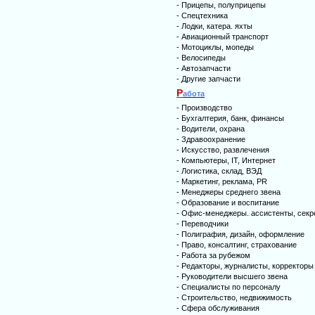
-
Прицепы, полуприцепы
-
Спецтехника
-
Лодки, катера. яхты
-
Авиационный транспорт
-
Мотоциклы, мопеды
-
Велосипеды
-
Автозапчасти
-
Другие запчасти
Р
абота
-
Производство
-
Бухгалтерия, банк, финансы
-
Водители, охрана
-
Здравоохранение
-
Искусство, развлечения
-
Компьютеры, IT, Интернет
-
Логистика, склад, ВЭД
-
Маркетинг, реклама, PR
-
Менеджеры среднего звена
-
Образование и воспитание
-
Офис-менеджеры. ассистенты, секр
-
Переводчики
-
Полиграфия, дизайн, оформление
-
Право, консалтинг, страхование
-
Работа за рубежом
-
Редакторы, журналисты, корректоры
-
Руководители высшего звена
-
Специалисты по персоналу
-
Строительство, недвижимость
-
Сфера обслуживания