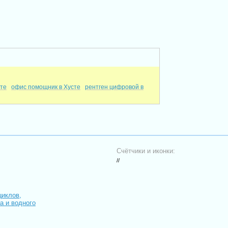
сте
офис помощник в Хусте
рентген цифровой в
Счётчики и иконки:
//
циклов,
иа и водного