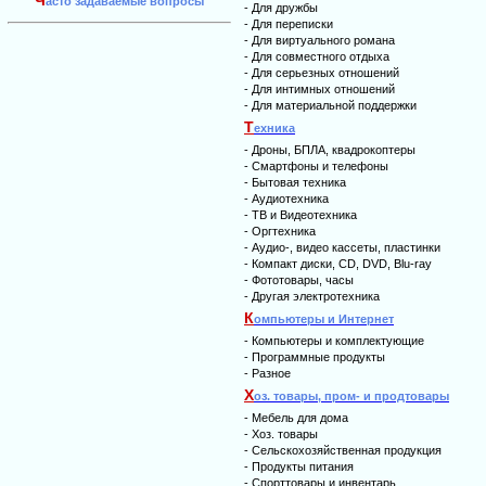
Ч
асто задаваемые вопросы
-
Для дружбы
-
Для переписки
-
Для виртуального романа
-
Для совместного отдыха
-
Для серьезных отношений
-
Для интимных отношений
-
Для материальной поддержки
Т
ехника
-
Дроны, БПЛА, квадрокоптеры
-
Смартфоны и телефоны
-
Бытовая техника
-
Аудиотехника
-
ТВ и Видеотехника
-
Оргтехника
-
Аудио-, видео кассеты, пластинки
-
Компакт диски, CD, DVD, Blu-ray
-
Фототовары, часы
-
Другая электротехника
К
омпьютеры и Интернет
-
Компьютеры и комплектующие
-
Программные продукты
-
Разное
Х
оз. товары, пром- и продтовары
-
Мебель для дома
-
Хоз. товары
-
Сельскохозяйственная продукция
-
Продукты питания
-
Спорттовары и инвентарь