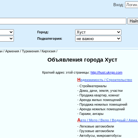
Вход:
Город:
Подкатегория:
ан
/
Армения
/
Туркмения
/
Киргизия
/
Объявления города Хуст
Краткий адрес этой страницы:
http://hust.ukrgo.com
Н
едвижимость / Строительство
-
Стройматериалы
-
Дома, дачи, земля, участки
-
Продажа квартир, комнат
-
Аренда жилых помещений
-
Продажа нежилых помещений
-
Аренда нежилых помещений
-
Гаражи, ангары
А
вто / Мото / Вело / Водный / Ави
-
Легковые автомобили
-
Грузовые автомобили
-
Автобусы, микроавтобусы