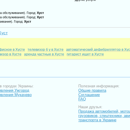
а обслуживания)
. Город:
Хуст
а обслуживания)
. Город:
Хуст
живания)
. Город:
Хуст
Хуст
фисное в Хусте
телевизор б у в Хусте
автоматический дефибриллятор в Ху
изор в Хусте
аренда частные в Хусте
гитарист ищет в Хусте
в городах Украины:
Полезная информация:
вления Ужгород
Общие правила
явления Мукачево
Соглашение
FAQ
Наши друзья:
Продажа автомобилей, мото
грузовиков, спецтехники, ав
транспорта в Украине