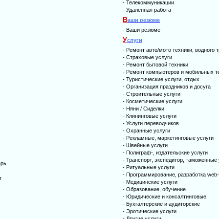
-
Телекоммуникации
-
Удаленная работа
В
аши резюме
-
Ваши резюме
У
слуги
-
Ремонт авто/мото техники, водного 
-
Страховые услуги
-
Ремонт бытовой техники
-
Ремонт компьютеров и мобильных 
-
Туристические услуги, отдых
-
Организация праздников и досуга
-
Строительные услуги
-
Косметические услуги
-
Няни / Cиделки
-
Клининговые услуги
-
Услуги переводчиков
-
Охранные услуги
-
Рекламные, маркетинговые услуги
-
Швейные услуги
-
Полиграф-, издательские услуги
-
Транспорт, экспедитор, таможенные 
арь
-
Ритуальные услуги
-
Программирование, разработка web
т
-
Медицинские услуги
-
Образование, обучение
-
Юридические и консалтинговые
-
Бухгалтерские и аудиторские
-
Эротические услуги
-
Другие услуги