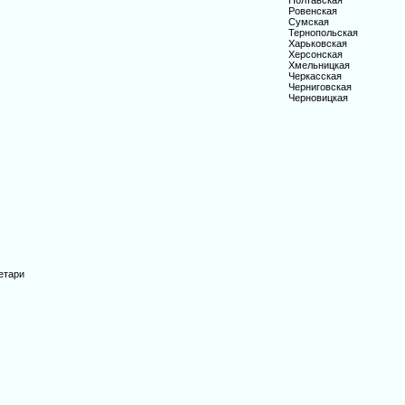
Полтавская
Ровенская
Сумская
Тернопольская
Харьковская
Херсонская
Хмельницкая
Черкасская
Черниговская
Черновицкая
етари