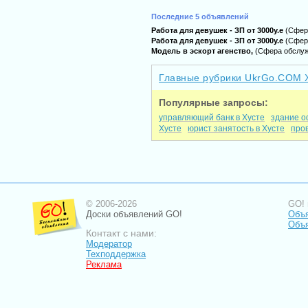
Последние 5 объявлений
Работа для девушек - ЗП от 3000у.е
(Сфер
Работа для девушек - ЗП от 3000у.е
(Сфер
Модель в эскорт агенство,
(Сфера обслу
Главные рубрики UkrGo.COM 
Популярные запросы:
управляющий банк в Хусте
здание о
Хусте
юрист занятость в Хусте
пров
© 2006-2026
GO! 
Доски объявлений GO!
Объя
Объ
Контакт с нами:
Модератор
Техподдержка
Реклама